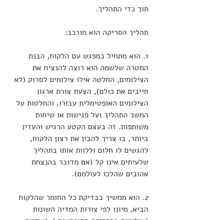
תוך כדי התהליך.
תהליך הסריקה הוא מורכב:
1. הוא מתחיל במפגש עם הלקוח, הבנת 
המטרה שלשמה הוא רוצה להנציח את 
הצילומים, החלטה אילו צילומים לסרוק (לא 
חייבים את כולם), הצעת צורת ארגון 
הצילומים האופטימלית עבורו, והחלטות על 
המשך התהליך ועל פגישות או שיחות 
משותפות. זה בעצם הקטע הרגיש והעדין 
ביותר, בו צריך להבין את רצון הלקוח, 
להגשים לו חלום וללוות אותו בתהליך 
שלעיתים אינו קל (אם מדובר בהנצחת 
אהובים שהלכו לעולמם).
2. הוא ממשיך בבדיקת כל החומר שהלקוח 
הביא, מיונו לפי צורות המדיה השונות 