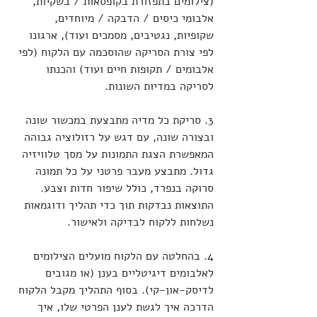
(צילומים בתפזורת בקופסאות / בשקיות, 
אלבומי כיסים / הדבקה / מיוחדים, 
שקופיות, נגטיבים, מסמכים ועוד), ארגונו 
לפי צורת הסריקה שהוסכמה עם הלקוח (לפי 
אלבומים / תקופות חיים ועוד) והכנתו 
לסריקה במדיות השונות.
3. סריקת כל מדיה מתבצעת במכשור שונה 
ובצורה שונה, עם דגש על רזולוציה גבוהה 
המאפשרת הצגת התמונות על מסך טלוויזיה 
גדול. מתבצע מעבר פרטני על כל תמונה 
סרוקה בנפרד, כולל שיפור חדות וצבע. 
התוצאות נבדקות תוך כדי תהליך ודוגמאות 
נשלחות ללקוח לבדיקה ולאישור.
4. בהחלטה עם הלקוח מועלים הצילומים 
לאלבומים דיגיטליים בענן (או מגובים 
לדיסק-און-קי). בסוף התהליך מקבל הלקוח 
הדרכה איך לגשת לענן הפרטי שלו, איך 