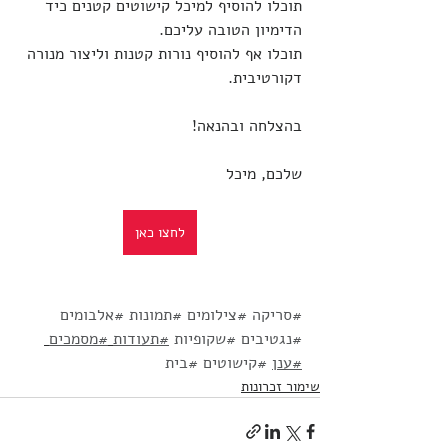
תוכלו להוסיף למיכל קישוטים קטנים כיד 
הדימיון הטובה עליכם.
תוכלו אף להוסיף נורות קטנות וליצור מנורה 
דקורטיבית.
בהצלחה ובהנאה!
שלכם, מיכל
לחצו כאן
#סריקה
#צילומים
#תמונות
#אלבומים
#נגטיבים
#שקופיות
#תעודות
#מסמכים
#ענן
#קישוטים
#בית
שימור זכרונות