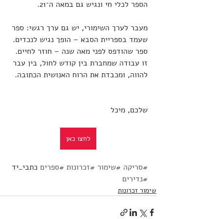
הספר לכלי חי ונגיש גם במאה ה־21.
מעבר לערך השימורי, יש גם ערך רגשי: ספר 
שעמד בספריית הסבא – הופך נגיש לנכדים. 
ספר שהודפס לפני מאה שנה – חוזר לחיים. 
זו עבודה שמחברת בין קודש לחול, בין עבר 
להווה, ומכבדת את הרוח האנושית הכתובה.
שלכם, מיכל
לחצו כאן
#סריקה
#שימור
#זכרונות
#ספרים
 כתבי_יד 
#נדירים
שימור זכרונות