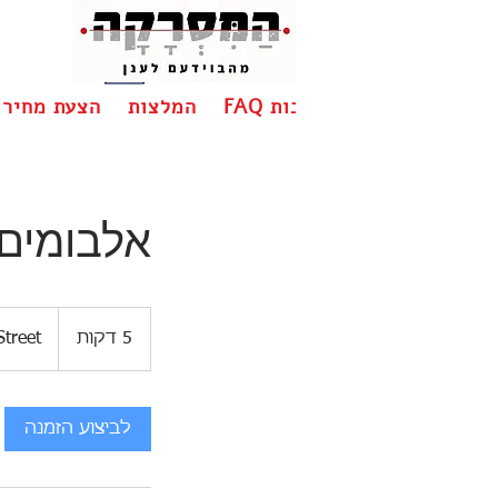
יתונות
שאלות ותשובות FAQ
המלצות
הצעת מחיר
אלבומים 
5 דקות
5
Street
ד
ק
ו
לביצוע הזמנה
ת