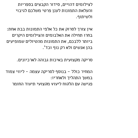
לצילומים דהויים, סידור הקבצים בספריות
והעלאת התמונות לענן פרטי משלכם לגיבוי
ולשיתוף.
אין צורך לסרוק את כל אלפי התמונות בבת אחת:
בחרו תחילה את האלבומים והצילומים היקרים
ביותר ללבכם, את התמונות מהטיולים שמופיעים
בהן אנשים ולא רק נוף וכד'.
סריקה מקצועית באיכות גבוהה לארכיונים.
המחיר כולל - בנוסף לסריקה עצמה - ליווי צמוד
במשך התהליך ולאחריו:
פגישה עם הלקוח ליעוץ מקצועי תיעוד החומר
ובחירה סלקטיבית של חומרים לסריקה, סידור מיון
וניקוי אבק מצילומים, סריקה ידנית של התמונות
באיכות גבוהה, הסרת שוליים מתמונות ישנות,
שחזור צבע לתמונות דהויות, סידור קבצים
בספריות, דיסק עם ספריות הקבצים, הדרכה
ותמיכה טכנית בגמר התהליך.
צרו קשר עכשיו