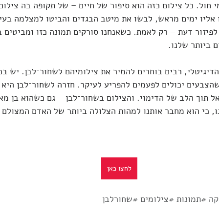
חול. כל צילום כזה הוא סיפור של חיים – של תקופה בה צילום 
 אליו ימים מראש, לבשו את מיטב הבגדים והביטו למצלמה בעינ
פיזור דעת – רק לאמת. כשאנחנו סורקים תמונה כזו ומביטים ב
ם ביותר שלנו.
 הדיגיטלי, רבים בוחרים להמיר את צילומיהם לשחור־לבן. יש בכ
הצבעים יכולים לפעמים להפריע לעיקר. חזרה לשחור־לבן היא 
ל תוך הלב של הדימוי. והצילום בשחור־לבן – גם כשהוא בן מאה
, כי הוא מחבר אותנו למהות הצלולה ביותר של האדם המצולם ב
לחצו כאן
קה
#תמונות
#צילומים
#שחורלבן