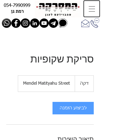
054-7990999
רמת גן
סריקת שקופיות
דקה
ד
Mendel Matityahu Street
ק
ה
לביצוע הזמנה
תיאור השירות